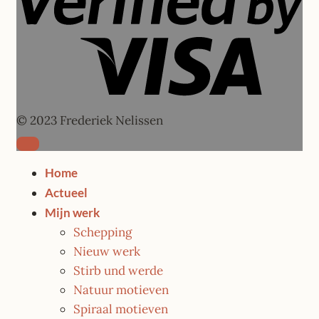
© 2023 Frederiek Nelissen
Home
Actueel
Mijn werk
Schepping
Nieuw werk
Stirb und werde
Natuur motieven
Spiraal motieven