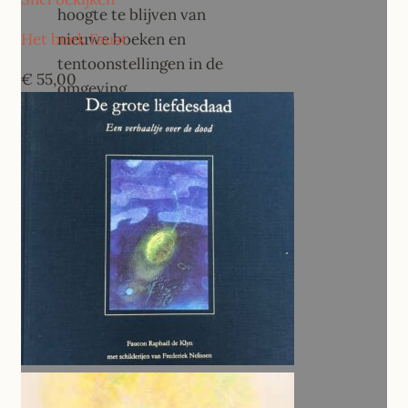
hoogte te blijven van
Het boek Faust
nieuwe boeken en
tentoonstellingen in de
€
55,00
omgeving.
[contact-form-7
id="1a822ea"
title="Newsletter"]