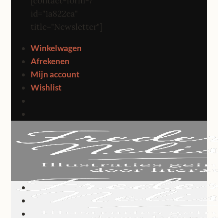
[contact-form-7
id="1a822ea"
title="Newsletter"]
Winkelwagen
Afrekenen
Mijn account
Wishlist