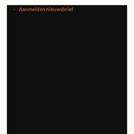
Ga
Aanmelden nieuwsbrief
naar
inhoud