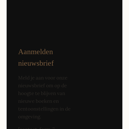
Aanmelden
nieuwsbrief
Meld je aan voor onze
nieuwsbrief om op de
hoogte te blijven van
nieuwe boeken en
tentoonstellingen in de
omgeving.