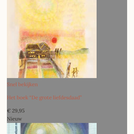
Snel bekijken
Het boek “De grote liefdesdaad”
€
29,95
Nieuw