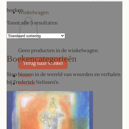
boeken
Winkelwagen
Toont alle 5 resultaten
Geen producten in de winkelwagen.
Boekencategorieën
Terug naar winkel
Stap binnen in de wereld van woorden en verhalen
Home
bij Frederiek Nelissen’s.
Actueel
Mijn werk
Schepping
Nieuw werk
Stirb und werde
Natuur motieven
Spiraal motieven