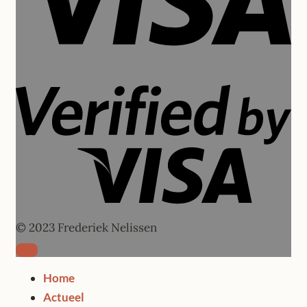
Vi
2
© 2023 Frederiek Nelissen
Home
Actueel