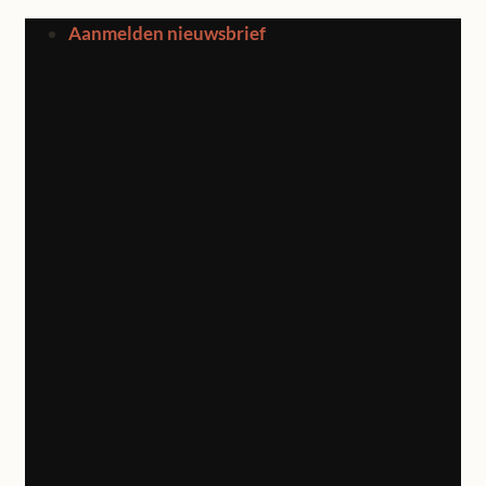
Ga
Aanmelden nieuwsbrief
naar
inhoud