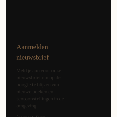
Aanmelden
nieuwsbrief
Meld je aan voor onze
nieuwsbrief om op de
hoogte te blijven van
nieuwe boeken en
tentoonstellingen in de
omgeving.