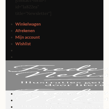
[contact-form-7
id="1a822ea"
title="Newsletter"]
Winkelwagen
Afrekenen
Mijn account
Wishlist