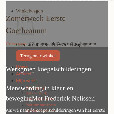
Winkelwagen
Zomerweek Eerste
Goetheanum
Cursussen
/
Zomerweek Eerste Goetheanum
Geen producten in de winkelwagen.
Terug naar winkel
Home
Werkgroep koepelschilderingen:
Actueel
Mijn werk
Menswording in kleur en
Schepping
Nieuw werk
bewegingMet Frederiek Nelissen
Stirb und werde
Natuur motieven
Als we naar de koepelschilderingen van het eerste
Spiraal motieven