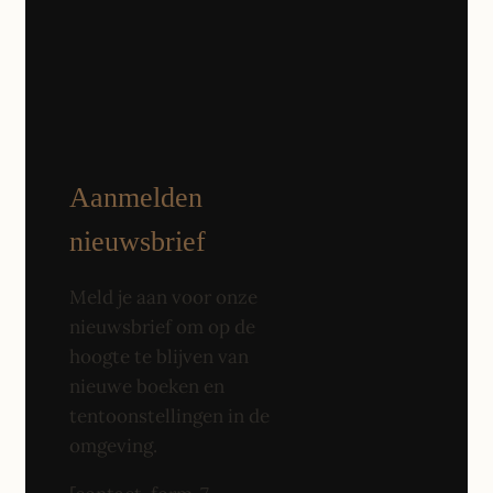
Aanmelden
nieuwsbrief
Meld je aan voor onze
nieuwsbrief om op de
hoogte te blijven van
nieuwe boeken en
tentoonstellingen in de
omgeving.