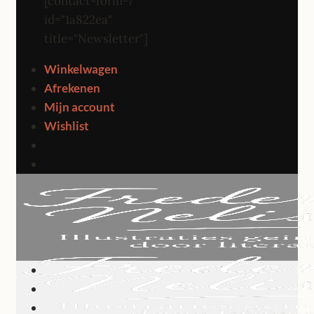
[contact-form-7
id="1a822ea"
title="Newsletter"]
Winkelwagen
Afrekenen
Mijn account
Wishlist