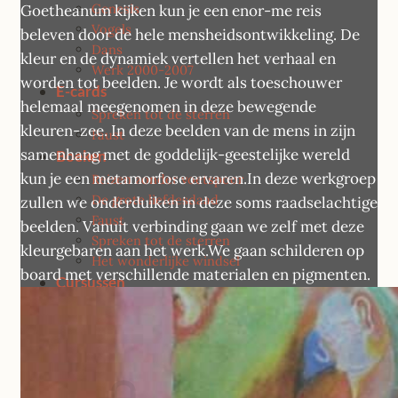
Genesis
Goetheanum kijken kun je een enor-me reis
Vogels
beleven door de hele mensheidsontwikkeling. De
Dans
kleur en de dynamiek vertellen het verhaal en
Werk 2000-2007
worden tot beelden. Je wordt als toeschouwer
E-cards
helemaal meegenomen in deze bewegende
Spreken tot de sterren
kleuren-zee. In deze beelden van de mens in zijn
Faust
samenhang met de goddelijk-geestelijke wereld
Boeken
kun je een metamorfose ervaren.In deze werkgroep
Reizen zonder voetspoor
De grote liefdesdaad
zullen we onderduiken in deze soms raadselachtige
Faust
beelden. Vanuit verbinding gaan we zelf met deze
Spreken tot de sterren
kleurgebaren aan het werk.We gaan schilderen op
Het wonderlijke windsel
board met verschillende materialen en pigmenten.
Cursussen
Afasie atelier
Zonneboom – Leiden
Contact
Publicaties, interviews en vermeldingen