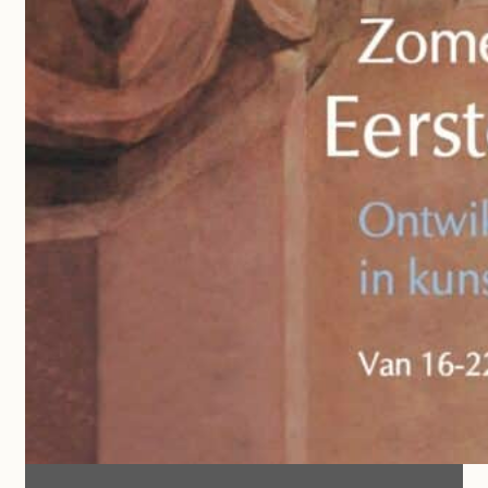
hoogte te blijven van
nieuwe boeken en
tentoonstellingen in de
omgeving.
[contact-form-7
id="1a822ea"
title="Newsletter"]