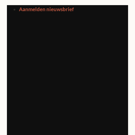
Ga
Aanmelden nieuwsbrief
naar
inhoud